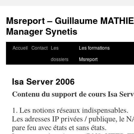
Msreport – Guillaume MATHIE
Manager Synetis
Accueil
Contact
Les
Les formations
Aller
dossiers
Msreport
au
contenu
Isa Server 2006
Contenu du support de cours Isa Serv
1. Les notions réseaux indispensables.
Les adresses IP privées / publique, le NA
pare feu avec états et sans états.