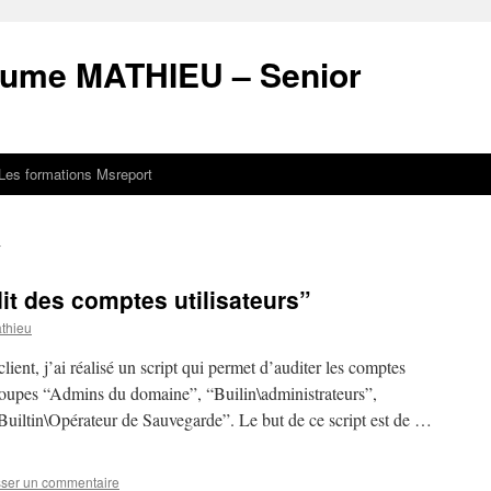
laume MATHIEU – Senior
Les formations Msreport
t des comptes utilisateurs”
thieu
ent, j’ai réalisé un script qui permet d’auditer les comptes
groupes “Admins du domaine”, “Builin\administrateurs”,
Builtin\Opérateur de Sauvegarde”. Le but de ce script est de …
sser un commentaire