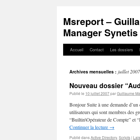
Msreport – Guil
Manager Synetis
Accueil
Contact
Les dossiers
Aller
au
juillet 2007
Archives mensuelles :
contenu
Nouveau dossier “Audi
Publié le
10 juillet 2007
par
Guillaume Ma
Bonjour Suite à une demande d’un cli
utilisateurs qui sont membres des 
“Builtin\Opérateur de Compte” et “
Continuer la lecture
→
Publié dans
Active Directory
,
Scripts
|
Lai