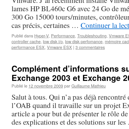
Vmware. J’ai récemment installé Vmwa
lames HP BL460c G6 avec 24 Go de mé
300 Go 15000 tours/minutes, contrôleu
cas précis, certaines …
Continuer la lec
Publié dans
Hyper-V
,
Performance
,
Troubleshouting
,
Vmware E
controller cache
,
low disk i/o
,
low disk perfomance
,
mémoire cac
performance ESX
,
Vmware ESX
|
3 commentaires
Complément d’informations su
Exchange 2003 et Exchange 2
Publié le
12 novembre 2009
par
Guillaume Mathieu
Salut à tous. Qui n’a pas déjà rencontré
l’OAB quand il travaille sur un projet 
article a pour but de présenter le rôle d
des explications et des solutions sur le