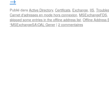
→
Publié dans
Active Directory
,
Certificats
,
Exchange
,
IIS
,
Trouble
Carnet d'adresses en mode hors connexion
,
MSExchangeFDS
,
skipped some entries in the offline address list
,
Offline Address 
“MSExchangeSA\OAL Gener
|
2 commentaires