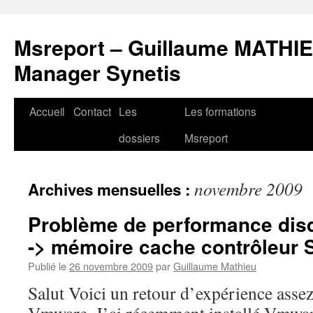
Msreport – Guillaume MATHIE
Manager Synetis
Accueil
Contact
Les
Les formations
Aller
dossiers
Msreport
au
contenu
novembre 2009
Archives mensuelles :
Problème de performance di
-> mémoire cache contrôleur
Publié le
26 novembre 2009
par
Guillaume Mathieu
Salut Voici un retour d’expérience assez