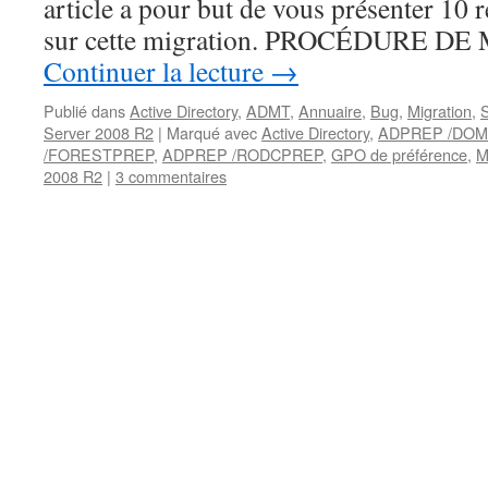
article a pour but de vous présenter 10 
sur cette migration. PROCÉDURE 
Continuer la lecture
→
Publié dans
Active Directory
,
ADMT
,
Annuaire
,
Bug
,
Migration
,
S
Server 2008 R2
|
Marqué avec
Active Directory
,
ADPREP /DOM
/FORESTPREP
,
ADPREP /RODCPREP
,
GPO de préférence
,
M
2008 R2
|
3 commentaires