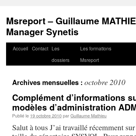
Msreport – Guillaume MATHIE
Manager Synetis
Accueil
Contact
Les
Les formations
Aller
dossiers
Msreport
au
contenu
octobre 2010
Archives mensuelles :
Complément d’informations sur
modèles d’administration ADM
Publié le
19 octobre 2010
par
Guillaume Mathieu
Salut à tous J’ai travaillé récemment su