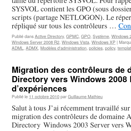
taille du répertoire SYSVOL. Pour rappel
SYSVOL contient les GPO (sous dossiers 
scripts (partage NETLOGON). Le répe
répliqué sur tous les contrôleurs …
Cont
Publié dans
Active Directory
,
GPMC
,
GPO
,
Système
,
Windows 2
Windows Server 2008 R2
,
Windows Vista
,
Windows XP
|
Marqu
ADML
,
ADMX
,
Modèles d'administration
,
policies
,
policy
,
templa
Migration des contrôleurs de 
Directory vers Windows 2008 R
d’expériences
Publié le
11 octobre 2010
par
Guillaume Mathieu
Salut à tous J’ai récemment travaillé sur
migration des contrôleurs de domaine A
Directory Windows 2003 Server vers 