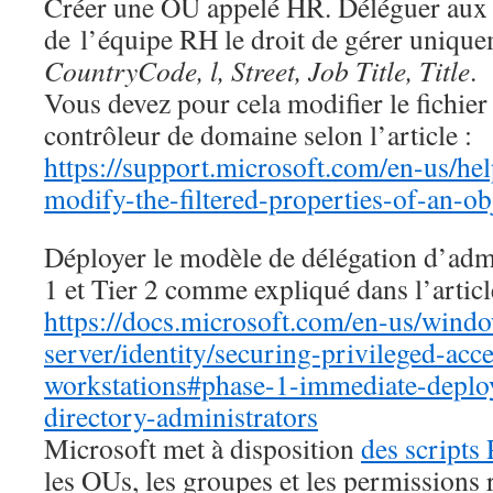
Créer une OU appelé HR. Déléguer aux u
de l’équipe RH le droit de gérer unique
CountryCode, l, Street, Job Title, Title
.
Vous devez pour cela modifier le fichie
contrôleur de domaine selon l’article :
https://support.microsoft.com/en-us/h
modify-the-filtered-properties-of-an-obj
Déployer le modèle de délégation d’admi
1 et Tier 2 comme expliqué dans l’articl
https://docs.microsoft.com/en-us/wind
server/identity/securing-privileged-acce
workstations#phase-1-immediate-deploy
directory-administrators
Microsoft met à disposition
des scripts
les OUs, les groupes et les permissions 