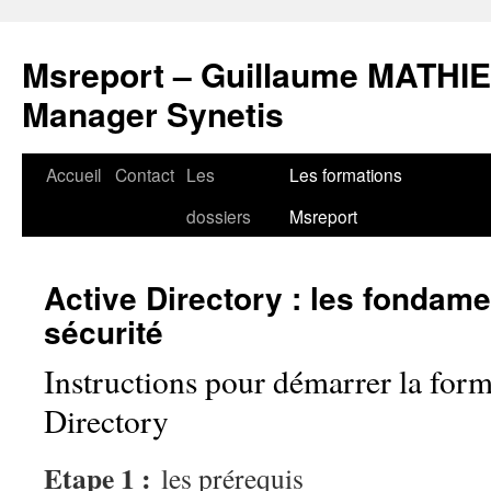
Msreport – Guillaume MATHIE
Manager Synetis
Accueil
Contact
Les
Les formations
Aller
dossiers
Msreport
au
contenu
Active Directory : les fondame
sécurité
Instructions pour démarrer la form
Directory
Etape 1 :
les prérequis