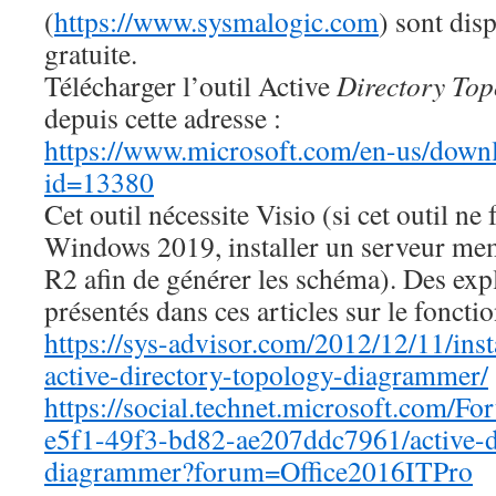
(
https://www.sysmalogic.com
) sont dis
gratuite.
Télécharger l’outil Active
Directory To
depuis cette adresse :
https://www.microsoft.com/en-us/downl
id=13380
Cet outil nécessite Visio (si cet outil n
Windows 2019, installer un serveur m
R2 afin de générer les schéma). Des expl
présentés dans ces articles sur le foncti
https://sys-advisor.com/2012/12/11/insta
active-directory-topology-diagrammer/
https://social.technet.microsoft.com/
e5f1-49f3-bd82-ae207ddc7961/active-d
diagrammer?forum=Office2016ITPro