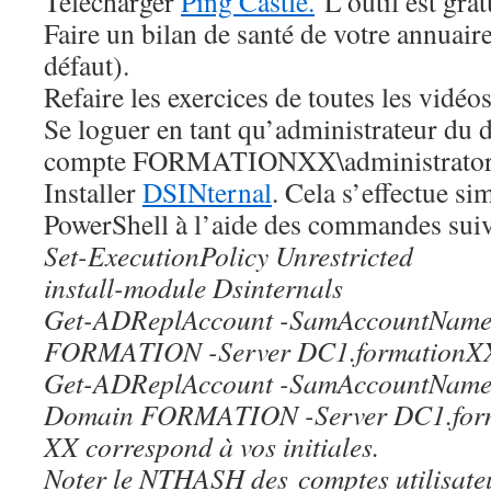
Télécharger
Ping Castle.
L’outil est grat
Faire un bilan de santé de votre annuair
défaut).
Refaire les exercices de toutes les vidéo
Se loguer en tant qu’administrateur du 
compte FORMATIONXX\administrator
Installer
DSINternal
. Cela s’effectue s
PowerShell à l’aide des commandes suiv
Set-ExecutionPolicy Unrestricted
install-module Dsinternals
Get-ADReplAccount -SamAccountName 
FORMATION -Server DC1.formationXX
Get-ADReplAccount -SamAccountName 
Domain FORMATION -Server DC1.form
XX correspond à vos initiales.
Noter le NTHASH des comptes utilisateu