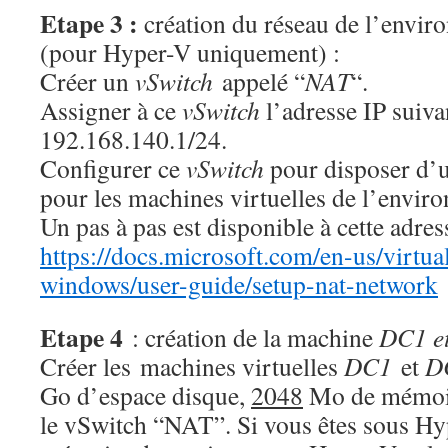
Etape 3 :
création du réseau de l’envi
(pour Hyper-V uniquement) :
Créer un
vSwitch
appelé “
NAT
“.
Assigner à ce
vSwitch
l’adresse IP suiva
192.168.140.1/24.
Configurer ce
vSwitch
pour disposer d’
pour les machines virtuelles de l’envir
Un pas à pas est disponible à cette adres
https://docs.microsoft.com/en-us/virtua
windows/user-guide/setup-nat-network
Etape 4
: création de la machine
DC1 e
Créer les machines virtuelles
DC1
et
D
Go d’espace disque,
2048
Mo de mémoire
le vSwitch “NAT”. Si vous êtes sous Hyp