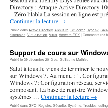
session aux Identity Days dédiée aux at
Directory : Attaque Active Directory 
– Zéro blabla La session en ligne est p
Continuer la lecture
→
Publié dans
Active Directory
,
Annuaire
,
BitLocker
,
Hyper-V
,
Sau
d'intrusion
,
Virtualisation
,
Virus
,
Vmware ESX
|
Commentaires f
Support de cours sur Windows
Publié le
29 décembre 2012
par
Guillaume Mathieu
Salut à tous Je viens de terminer le nou
sur Windows 7. Au menu : 1. Configura
Windows 7: Configuration réseau, servic
composant. La base de registre Windows 
systèmes …
Continuer la lecture
→
Publié dans
GPO
,
Registre
,
Sécurité
,
Système
,
Troubleshouting