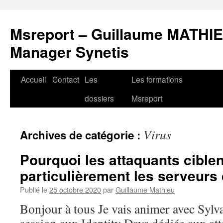
Msreport – Guillaume MATHIE
Manager Synetis
Accueil
Contact
Les
Les formations
Aller
dossiers
Msreport
au
contenu
Virus
Archives de catégorie :
Pourquoi les attaquants ciblen
particulièrement les serveurs
Publié le
25 octobre 2020
par
Guillaume Mathieu
Bonjour à tous Je vais animer avec Sy